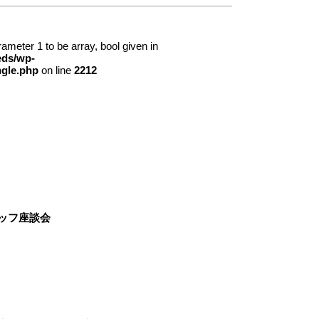
rameter 1 to be array, bool given in
eds/wp-
ngle.php
on line
2212
ッフ座談会