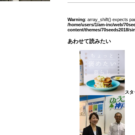
Warning
: array_shift() expects pa
/home/users/1/am-inc/web/70se
content/themes/70seeds2018/si
あわせて読みたい
スタ