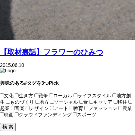
【取材裏話】フラワーのひみつ
2015.06.10
興味のある#タグを3つPick
文化
生き方
戦争
ローカル
ライフスタイル
地方創
生
ものづくり
地方
ソーシャル
食
キャリア
移住
起業
音楽
デザイン
アート
教育
ファッション
農業
映画
クラウドファンディング
スポーツ