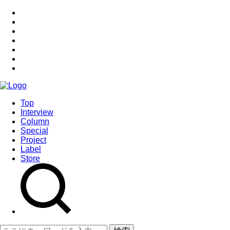
Top
Interview
Column
Special
Project
Label
Store