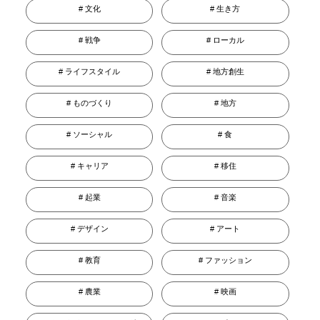
文化
生き方
戦争
ローカル
ライフスタイル
地方創生
ものづくり
地方
ソーシャル
食
キャリア
移住
起業
音楽
デザイン
アート
教育
ファッション
農業
映画