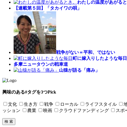
わたしの温度があがると
【連載第５回】「タカイワの唄」
戦争がない＝平和、ではない
町に嫁入りしたような毎日
多摩ニュータウンの戦車道
山猿が語る「痛み」
興味のある#タグを3つPick
文化
生き方
戦争
ローカル
ライフスタイル
ッション
農業
映画
クラウドファンディング
スポ