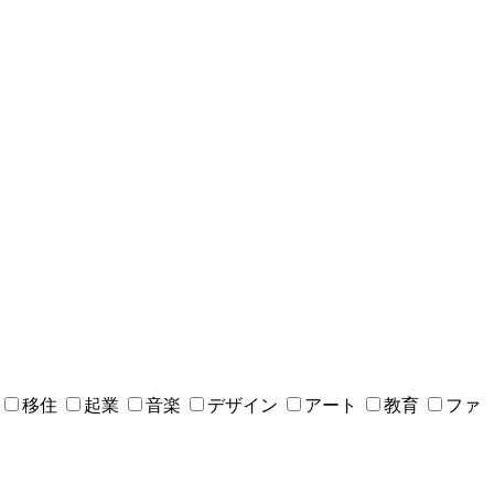
移住
起業
音楽
デザイン
アート
教育
ファ