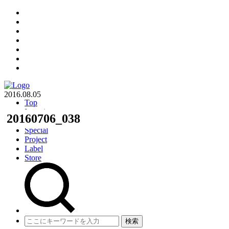
2016.08.05
Top
Interview
20160706_038
Column
Special
Project
Label
Store