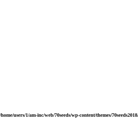
/home/users/1/am-inc/web/70seeds/wp-content/themes/70seeds2018/