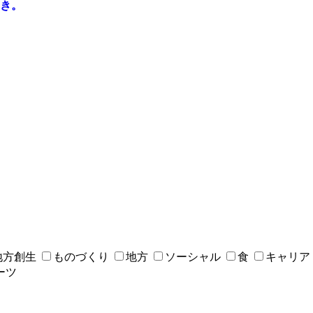
き。
地方創生
ものづくり
地方
ソーシャル
食
キャリア
ーツ