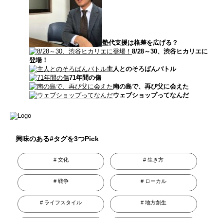
塾代支援は格差を広げる？
8/28～30、渋谷ヒカリエに
登場！
主人とのそろばんバトル
71年間の傷
南の島で、再び父に会えた
ウェブショップってなんだ
興味のある#タグを3つPick
文化
生き方
戦争
ローカル
ライフスタイル
地方創生