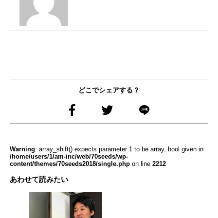
どこでシェアする？
Warning
: array_shift() expects parameter 1 to be array, bool given in
/home/users/1/am-inc/web/70seeds/wp-
content/themes/70seeds2018/single.php
on line
2212
あわせて読みたい