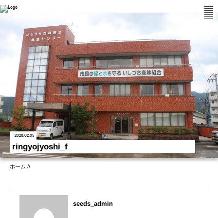
2020.02.05
ringyojyoshi_f
ホーム
/
/
seeds_admin