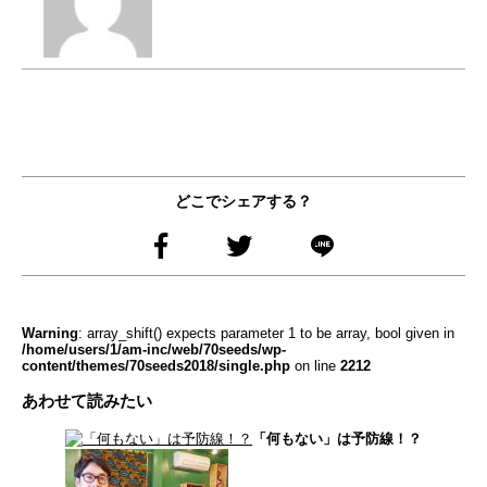
どこでシェアする？
Warning
: array_shift() expects parameter 1 to be array, bool given in
/home/users/1/am-inc/web/70seeds/wp-
content/themes/70seeds2018/single.php
on line
2212
あわせて読みたい
「何もない」は予防線！？