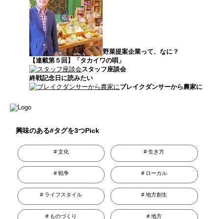
野菜提案企業って、なに？
【連載第５回】「タカイワの唄」
スタッフ座談会
終戦記念日に読みたい
ブレイクダンサーから農家に
興味のある#タグを3つPick
文化
生き方
戦争
ローカル
ライフスタイル
地方創生
ものづくり
地方