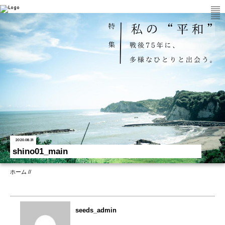
2020.08.31
shino01_main
ホーム
/
/
seeds_admin