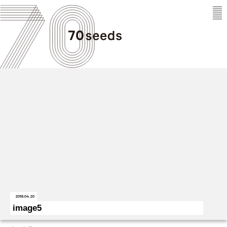
2018.04.20
image5