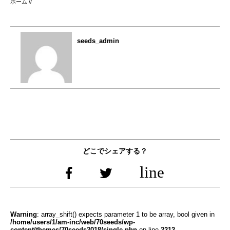
ホーム
/
/
seeds_admin
どこでシェアする？
Warning
: array_shift() expects parameter 1 to be array, bool given in
/home/users/1/am-inc/web/70seeds/wp-
content/themes/70seeds2018/single.php
on line
2212