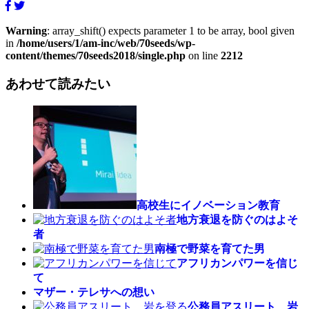
Warning
: array_shift() expects parameter 1 to be array, bool given
in
/home/users/1/am-inc/web/70seeds/wp-
content/themes/70seeds2018/single.php
on line
2212
あわせて読みたい
高校生にイノベーション教育
地方衰退を防ぐのはよそ
者
南極で野菜を育てた男
アフリカンパワーを信じ
て
マザー・テレサへの想い
公務員アスリート、岩