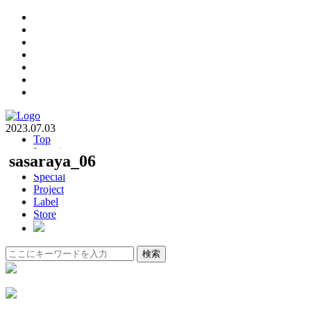
2023.07.03
Top
Interview
sasaraya_06
Column
Special
Project
Label
Store