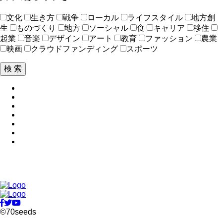
文化
生き方
戦争
ローカル
ライフスタイル
地方創
生
ものづくり
地方
ソーシャル
食
キャリア
移住
起業
音楽
デザイン
アート
教育
ファッション
農業
映画
クラウドファンディング
スポーツ
©70seeds